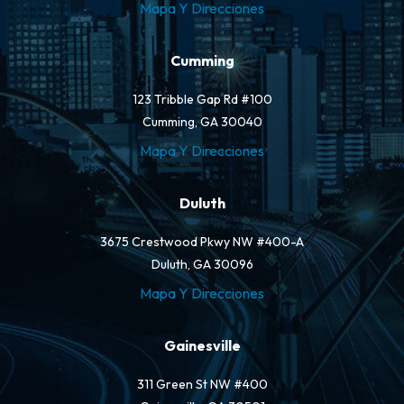
Mapa Y Direcciones
Cumming
123 Tribble Gap Rd #100
Cumming, GA 30040
Mapa Y Direcciones
Duluth
3675 Crestwood Pkwy NW #400-A
Duluth, GA 30096
Mapa Y Direcciones
Gainesville
311 Green St NW #400