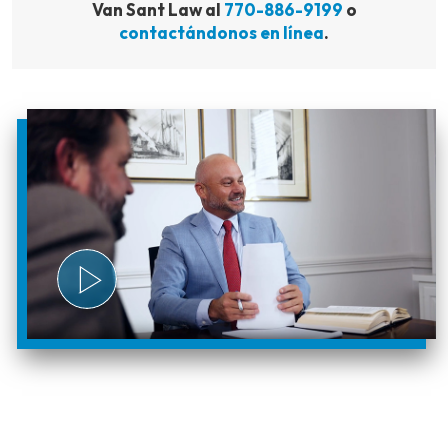
Van Sant Law al
770-886-9199
o
contactándonos en línea
.