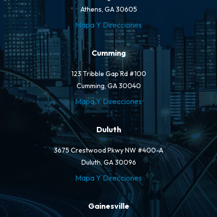
Athens, GA 30605
Mapa Y Direcciones
Cumming
123 Tribble Gap Rd #100
Cumming, GA 30040
Mapa Y Direcciones
Duluth
3675 Crestwood Pkwy NW #400-A
Duluth, GA 30096
Mapa Y Direcciones
Gainesville