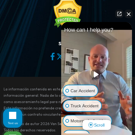
How can I help you?
Síganos
La información contenida en este sitio web es sólo para fines de
Car Accident
información general. Nada de lo contenido en este sitio debe tomarse
como asesoramiento legal para ningún caso o situación individual.
Truck Accident
Esta información no pretende crear, y su recepción o visualización no
constituye un contrato vinculante.
Motorcycle Accident
Text us
© Derechos de autor 2026
Van Sant Law
.
Scroll
Todos los derechos reservados.