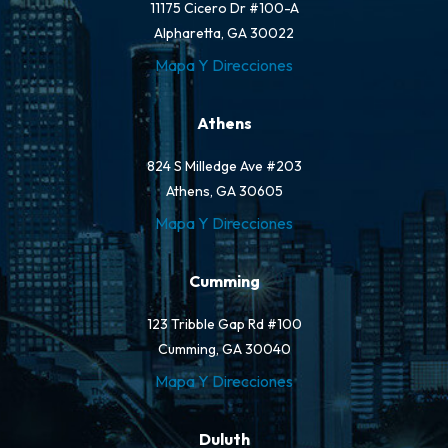
11175 Cicero Dr #100-A
Alpharetta, GA 30022
Mapa Y Direcciones
Athens
824 S Milledge Ave #203
Athens, GA 30605
Mapa Y Direcciones
Cumming
123 Tribble Gap Rd #100
Cumming, GA 30040
Mapa Y Direcciones
Duluth