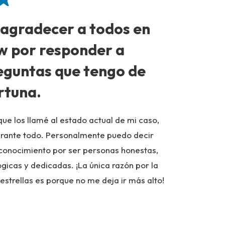
 agradecer a todos en
Excel
w por responder a
David es m
eguntas que tengo de
confiable.
familiares.
rtuna.
- Cliente F
ue los llamé al estado actual de mi caso,
urante todo. Personalmente puedo decir
conocimiento por ser personas honestas,
ógicas y dedicadas. ¡La única razón por la
 estrellas es porque no me deja ir más alto!