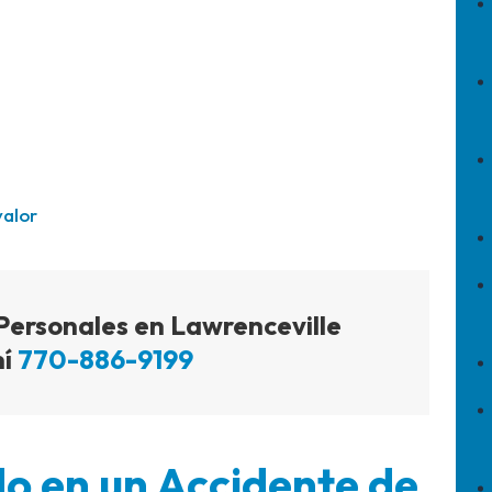
valor
ersonales en Lawrenceville
mí
770-886-9199
o en un Accidente de