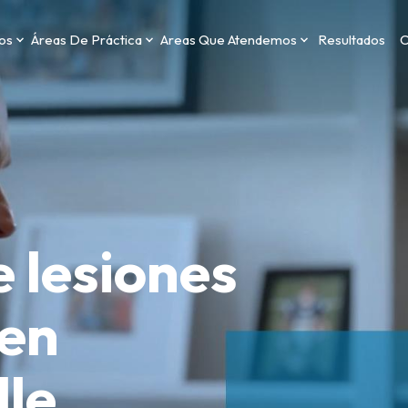
os
Áreas De Práctica
Areas Que Atendemos
Resultados
C
 lesiones
 en
lle