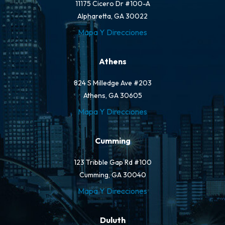
11175 Cicero Dr #100-A
Alpharetta, GA 30022
Mapa Y Direcciones
Athens
824 S Milledge Ave #203
Athens, GA 30605
Mapa Y Direcciones
Cumming
123 Tribble Gap Rd #100
Cumming, GA 30040
Mapa Y Direcciones
Duluth