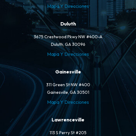
Mapa Y Direcciones
Duluth
3675 Crestwood Pkwy NW #400-A
Duluth, GA 30096
Mapa Y Direcciones
Gainesville
311 Green St NW #400
Gainesville, GA 30501
Mapa Y Direcciones
Lawrenceville
113 S Perry St #205