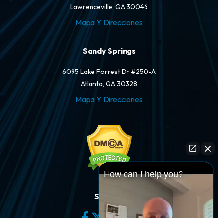
Lawrenceville, GA 30046
Mapa Y Direcciones
Sandy Springs
6095 Lake Forrest Dr #250-A
Atlanta, GA 30328
Mapa Y Direcciones
How can I help you?
Síganos