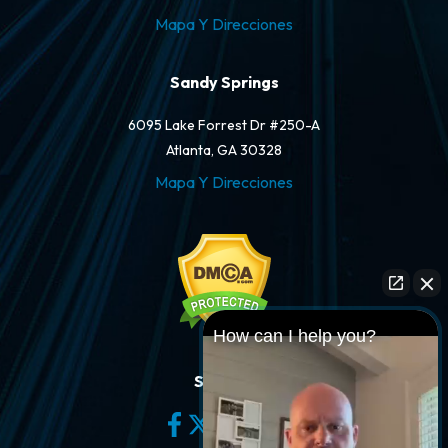
Mapa Y Direcciones
Sandy Springs
6095 Lake Forrest Dr #250-A
Atlanta, GA 30328
Mapa Y Direcciones
How can I help you?
Síganos