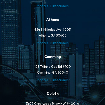
Mapa Y Direcciones
Athens
824 S Milledge Ave #203
Athens, GA 30605
Mapa Y Direcciones
Cumming
123 Tribble Gap Rd #100
Cumming, GA 30040
Mapa Y Direcciones
Duluth
3675 Crestwood Pkwy NW #400-A