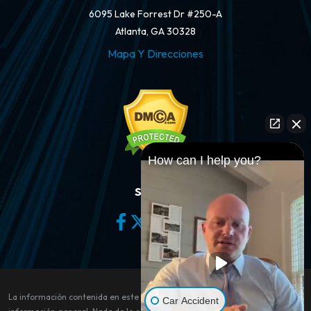
6095 Lake Forrest Dr #250-A
Atlanta, GA 30328
Mapa Y Direcciones
How can I help you?
Síganos
La información contenida en este sitio web es sólo para fines de
Car Accident