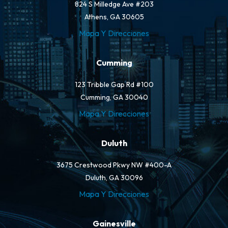
824 S Milledge Ave #203
Athens, GA 30605
Mapa Y Direcciones
Cumming
123 Tribble Gap Rd #100
Cumming, GA 30040
Mapa Y Direcciones
Duluth
3675 Crestwood Pkwy NW #400-A
Duluth, GA 30096
Mapa Y Direcciones
Gainesville