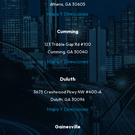
Athens, GA 30605
Mapa Y Direcciones
Cumming
123 Tribble Gap Rd #100
Cumming, GA 30040
Mapa Y Direcciones
Duluth
3675 Crestwood Pkwy NW #400-A
Duluth, GA 30096
Mapa Y Direcciones
Gainesville