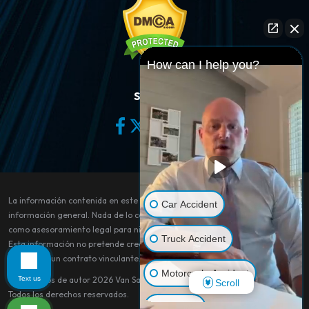
How can I help you?
Síganos
La información contenida en este sitio web es sólo para fines de
Car Accident
información general. Nada de lo contenido en este sitio debe tomarse
como asesoramiento legal para ningún caso o situación individual.
Truck Accident
Esta información no pretende crear, y su recepción o visualización no
constituye un contrato vinculante.
Motorcycle Accident
Text us
© Derechos de autor 2026
Van Sant Law
.
Scroll
Todos los derechos reservados.
Dog Bite