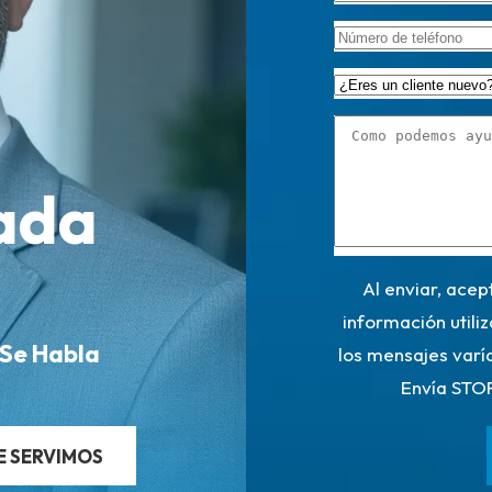
ada
Al enviar, acep
información utili
 Se Habla
los mensajes varí
Envía STOP
E SERVIMOS