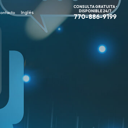
CONSULTA GRATUITA •
DISPONIBLE 24/7
Inglés
ontacto
770-886-9199