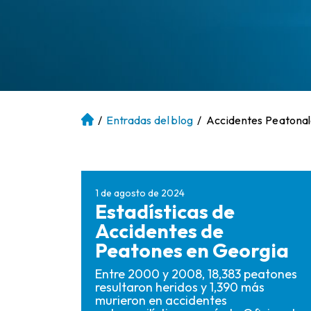
/
Entradas del blog
/
Accidentes Peatona
Ini
ci
o
1 de agosto de 2024
Estadísticas de
Accidentes de
Peatones en Georgia
Entre 2000 y 2008, 18,383 peatones
resultaron heridos y 1,390 más
murieron en accidentes