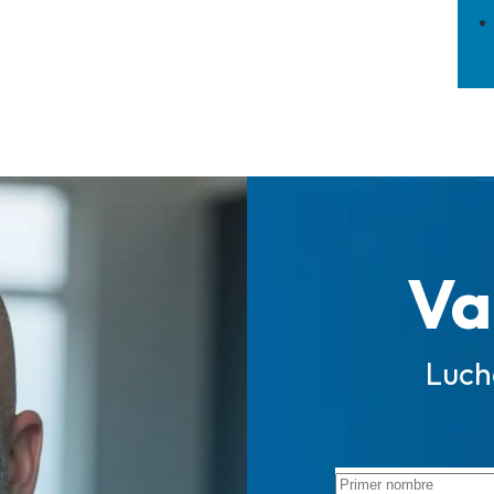
Va
Luch