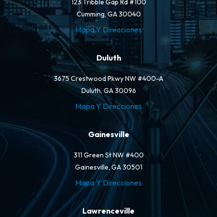
123 Tribble Gap Rd #100
Cumming, GA 30040
Mapa Y Direcciones
Duluth
3675 Crestwood Pkwy NW #400-A
Duluth, GA 30096
Mapa Y Direcciones
Gainesville
311 Green St NW #400
Gainesville, GA 30501
Mapa Y Direcciones
Lawrenceville