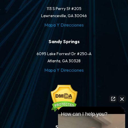
113 S Perry St #205
Lawrenceville, GA 30046
Mapa Y Direcciones
Sandy Springs
6095 Lake Forrest Dr #250-A
Atlanta, GA 30328
Mapa Y Direcciones
How can I help you?
Síganos