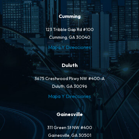
Cumming
123 Tribble Gap Rd #100
Cumming, GA 30040
Mapa Y Direcciones
Duluth
3675 Crestwood Pkwy NW #400-A
Duluth, GA 30096
Mapa Y Direcciones
Gainesville
311 Green St NW #400
Gainesville, GA 30501