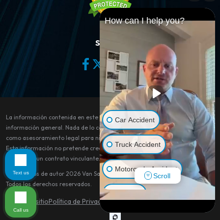
How can I help you?
Síganos
La información contenida en este sitio web es sólo para fines de
Car Accident
información general. Nada de lo contenido en este sitio debe tomarse
como asesoramiento legal para ningún caso o situación individual.
Truck Accident
Esta información no pretende crear, y su recepción o visualización no
constituye un contrato vinculante.
Motorcycle Accident
Text us
© Derechos de autor 2026
Van Sant Law
.
Scroll
Todos los derechos reservados.
Dog Bite
Mapa del sitio
Política de Privacidad
Aviso legal
Call us
Pedestrian Accident