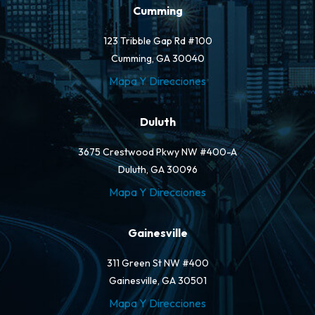
Cumming
123 Tribble Gap Rd #100
Cumming, GA 30040
Mapa Y Direcciones
Duluth
3675 Crestwood Pkwy NW #400-A
Duluth, GA 30096
Mapa Y Direcciones
Gainesville
311 Green St NW #400
Gainesville, GA 30501
Mapa Y Direcciones