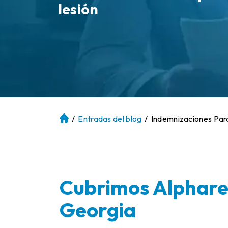
lesión
/
Entradas del blog
/
Indemnizaciones Par
Ini
ci
o
Cubrimos Alpharet
Georgia