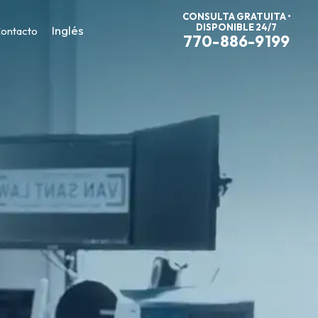
CONSULTA GRATUITA •
DISPONIBLE 24/7
Inglés
ontacto
770-886-9199