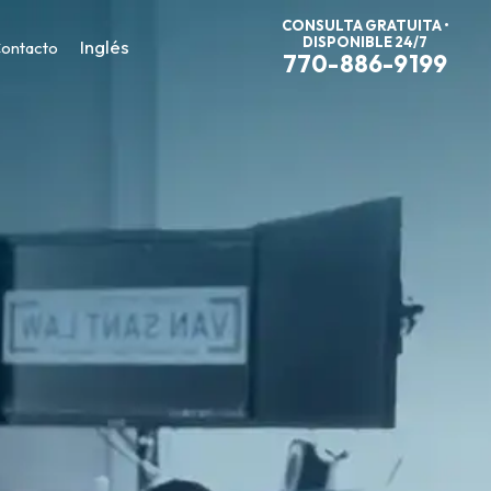
CONSULTA GRATUITA •
DISPONIBLE 24/7
Inglés
ontacto
770-886-9199