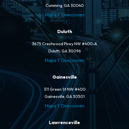
Cumming, GA 30040
Mapa Y Direcciones
Duluth
3675 Crestwood Pkwy NW #400-A
Duluth, GA 30096
Mapa Y Direcciones
Gainesville
311 Green St NW #400
Gainesville, GA 30501
Mapa Y Direcciones
Lawrenceville