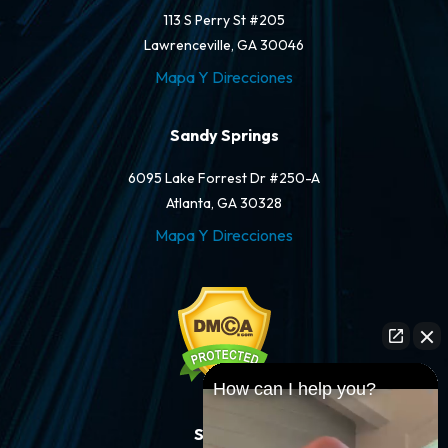
113 S Perry St #205
Lawrenceville, GA 30046
Mapa Y Direcciones
Sandy Springs
6095 Lake Forrest Dr #250-A
Atlanta, GA 30328
Mapa Y Direcciones
How can I help you?
Síganos