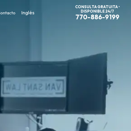
CONSULTA GRATUITA •
DISPONIBLE 24/7
Inglés
ontacto
770-886-9199