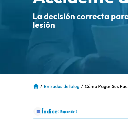
La decisión correcta par
lesión
/
Entradas del blog
/
Cómo Pagar Sus Fact
Ini
ci
o
Índice
[
]
Expandir