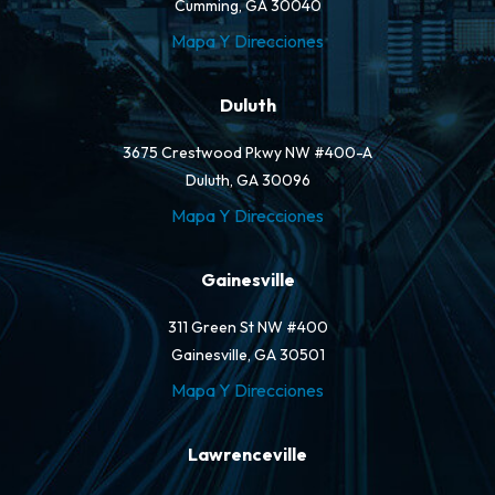
Cumming, GA 30040
Mapa Y Direcciones
Duluth
3675 Crestwood Pkwy NW #400-A
Duluth, GA 30096
Mapa Y Direcciones
Gainesville
311 Green St NW #400
Gainesville, GA 30501
Mapa Y Direcciones
Lawrenceville