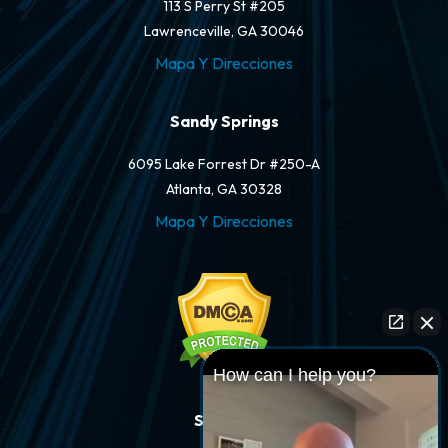
113 S Perry St #205
Lawrenceville, GA 30046
Mapa Y Direcciones
Sandy Springs
6095 Lake Forrest Dr #250-A
Atlanta, GA 30328
Mapa Y Direcciones
How can I help you?
Síganos