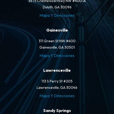
3675 Crestwood Pkwy NW #400-A
Duluth, GA 30096
Mapa Y Direcciones
Gainesville
311 Green St NW #400
Gainesville, GA 30501
Mapa Y Direcciones
Lawrenceville
113 S Perry St #205
Lawrenceville, GA 30046
Mapa Y Direcciones
Sandy Springs