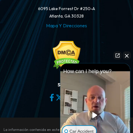
6095 Lake Forrest Dr #250-A
Atlanta, GA 30328
Mapa Y Direcciones
How can I help you?
Síganos
La información contenida en este sitio web es sólo para fines de
Car Accident