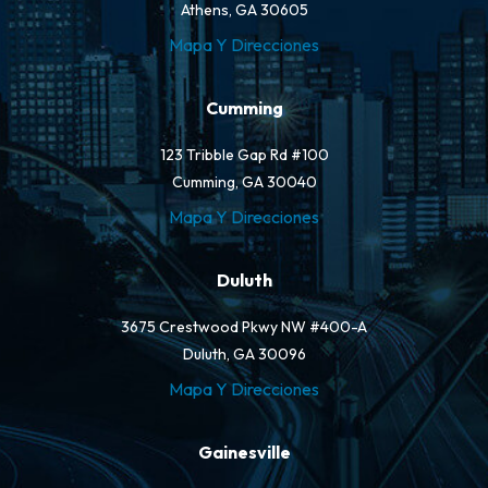
Athens, GA 30605
Mapa Y Direcciones
Cumming
123 Tribble Gap Rd #100
Cumming, GA 30040
Mapa Y Direcciones
Duluth
3675 Crestwood Pkwy NW #400-A
Duluth, GA 30096
Mapa Y Direcciones
Gainesville