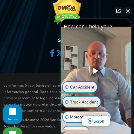
How can I help you?
Síganos
La información contenida en este sitio web es sólo para fines de
Car Accident
información general. Nada de lo contenido en este sitio debe tomarse
como asesoramiento legal para ningún caso o situación individual.
Truck Accident
Esta información no pretende crear, y su recepción o visualización no
constituye un contrato vinculante.
Motorcycle Accident
Text us
© Derechos de autor 2026
Van Sant Law
.
Scroll
Todos los derechos reservados.
Dog Bite