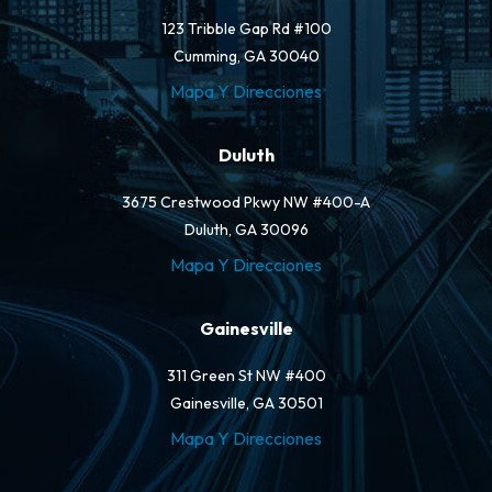
123 Tribble Gap Rd #100
Cumming, GA 30040
Mapa Y Direcciones
Duluth
3675 Crestwood Pkwy NW #400-A
Duluth, GA 30096
Mapa Y Direcciones
Gainesville
311 Green St NW #400
Gainesville, GA 30501
Mapa Y Direcciones