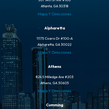
307 14th St NW #100
Atlanta, GA 30318
Mapa Y Direcciones
Alpharetta
11175 Cicero Dr #100-A
Alpharetta, GA 30022
Mapa Y Direcciones
Athens
824 S Milledge Ave #203
Athens, GA 30605
Mapa Y Direcciones
Cumming