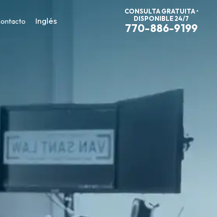
CONSULTA GRATUITA •
DISPONIBLE 24/7
Inglés
ontacto
770-886-9199