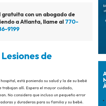
BA
o
l gratuita con un abogado de
iendo a Atlanta, llame al
770-
86-9199
 Lesiones de
A
M
hospital, está poniendo su salud y la de su bebé
Á
trabajan allí. Espera el mayor cuidado,
ean. No considera que incluso un pequeño error
doras y duraderas para su familia y su bebé.