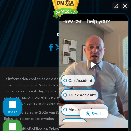
How can I help you?
Síganos
La información contenida en este sitio web es sólo para fines de
Car Accident
información general. Nada de lo contenido en este sitio debe tomarse
como asesoramiento legal para ningún caso o situación individual.
Truck Accident
Esta información no pretende crear, y su recepción o visualización no
constituye un contrato vinculante.
Motorcycle Accident
Text us
© Derechos de autor 2026
Van Sant Law
.
Scroll
Todos los derechos reservados.
Dog Bite
Mapa del sitio
Política de Privacidad
Aviso legal