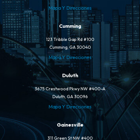
Mapa Y Direcciones
Cumming
123 Tribble Gap Rd #100
Cumming, GA 30040
Mapa Y Direcciones
Duluth
3675 Crestwood Pkwy NW #400-A
Duluth, GA 30096
Mapa Y Direcciones
Gainesville
311 Green St NW #400