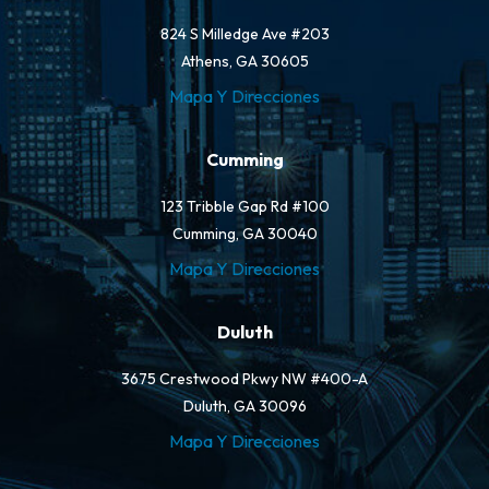
824 S Milledge Ave #203
Athens, GA 30605
Mapa Y Direcciones
Cumming
123 Tribble Gap Rd #100
Cumming, GA 30040
Mapa Y Direcciones
Duluth
3675 Crestwood Pkwy NW #400-A
Duluth, GA 30096
Mapa Y Direcciones