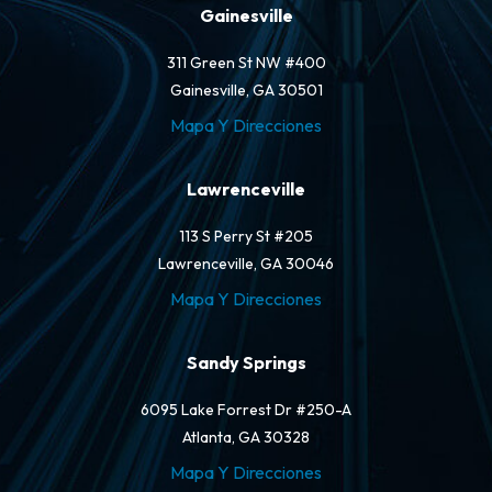
Gainesville
311 Green St NW #400
Gainesville, GA 30501
Mapa Y Direcciones
Lawrenceville
113 S Perry St #205
Lawrenceville, GA 30046
Mapa Y Direcciones
Sandy Springs
6095 Lake Forrest Dr #250-A
Atlanta, GA 30328
Mapa Y Direcciones