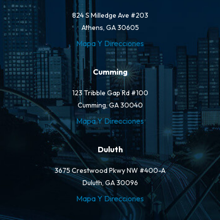
824 S Milledge Ave #203
Athens, GA 30605
Mapa Y Direcciones
Cumming
123 Tribble Gap Rd #100
Cumming, GA 30040
Mapa Y Direcciones
Duluth
3675 Crestwood Pkwy NW #400-A
Duluth, GA 30096
Mapa Y Direcciones