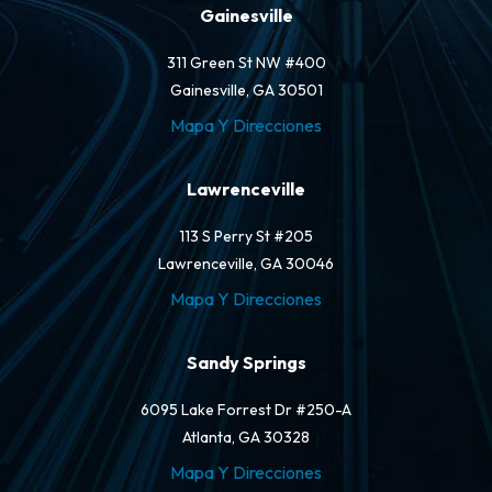
Gainesville
311 Green St NW #400
Gainesville, GA 30501
Mapa Y Direcciones
Lawrenceville
113 S Perry St #205
Lawrenceville, GA 30046
Mapa Y Direcciones
Sandy Springs
6095 Lake Forrest Dr #250-A
Atlanta, GA 30328
Mapa Y Direcciones