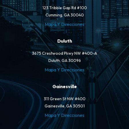
123 Tribble Gap Rd #100
Cumming, GA 30040
Mapa Y Direcciones
Duluth
3675 Crestwood Pkwy NW #400-A
Duluth, GA 30096
Mapa Y Direcciones
Gainesville
311 Green St NW #400
Gainesville, GA 30501
Mapa Y Direcciones