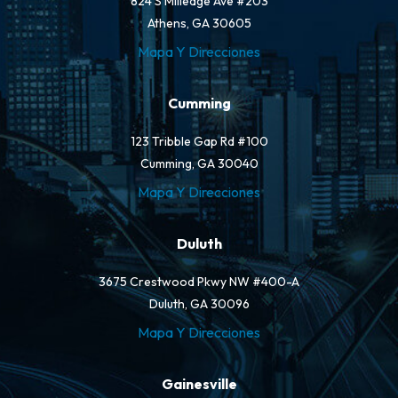
824 S Milledge Ave #203
Athens, GA 30605
Mapa Y Direcciones
Cumming
123 Tribble Gap Rd #100
Cumming, GA 30040
Mapa Y Direcciones
Duluth
3675 Crestwood Pkwy NW #400-A
Duluth, GA 30096
Mapa Y Direcciones
Gainesville