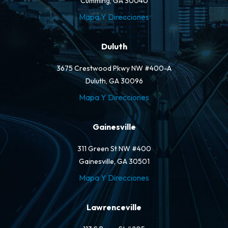
Cumming, GA 30040
Mapa Y Direcciones
Duluth
3675 Crestwood Pkwy NW #400-A
Duluth, GA 30096
Mapa Y Direcciones
Gainesville
311 Green St NW #400
Gainesville, GA 30501
Mapa Y Direcciones
Lawrenceville