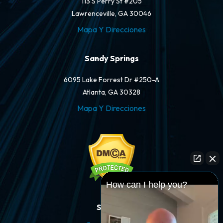
113 S Perry St #205
Lawrenceville, GA 30046
Mapa Y Direcciones
Sandy Springs
6095 Lake Forrest Dr #250-A
Atlanta, GA 30328
Mapa Y Direcciones
How can I help you?
Síganos