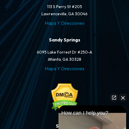
113 S Perry St #205
Lawrenceville, GA 30046
Mapa Y Direcciones
Sandy Springs
6095 Lake Forrest Dr #250-A
Atlanta, GA 30328
Mapa Y Direcciones
How can I help you?
Síganos