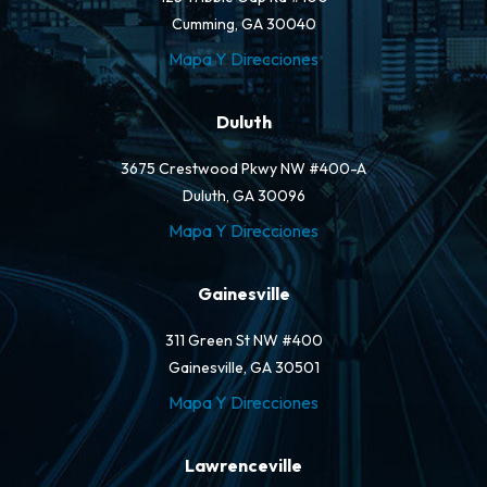
Cumming, GA 30040
Mapa Y Direcciones
Duluth
3675 Crestwood Pkwy NW #400-A
Duluth, GA 30096
Mapa Y Direcciones
Gainesville
311 Green St NW #400
Gainesville, GA 30501
Mapa Y Direcciones
Lawrenceville