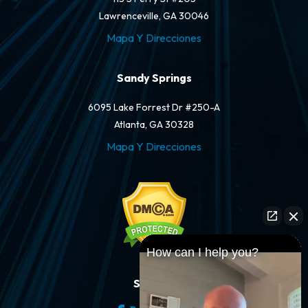
Lawrenceville, GA 30046
Mapa Y Direcciones
Sandy Springs
6095 Lake Forrest Dr #250-A
Atlanta, GA 30328
Mapa Y Direcciones
How can I help you?
Síganos