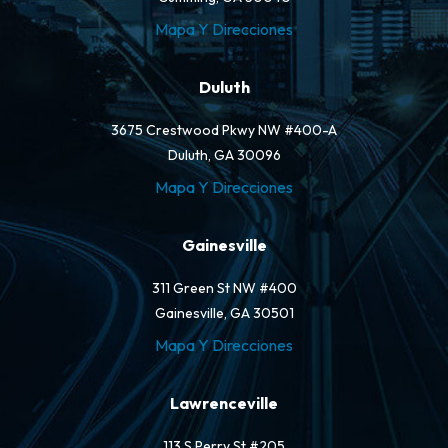
Mapa Y Direcciones
Duluth
3675 Crestwood Pkwy NW #400-A
Duluth, GA 30096
Mapa Y Direcciones
Gainesville
311 Green St NW #400
Gainesville, GA 30501
Mapa Y Direcciones
Lawrenceville
113 S Perry St #205