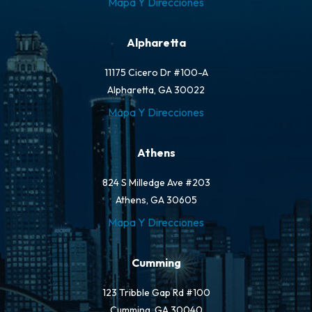
Mapa Y Direcciones
Alpharetta
11175 Cicero Dr #100-A
Alpharetta, GA 30022
Mapa Y Direcciones
Athens
824 S Milledge Ave #203
Athens, GA 30605
Mapa Y Direcciones
Cumming
123 Tribble Gap Rd #100
Cumming, GA 30040