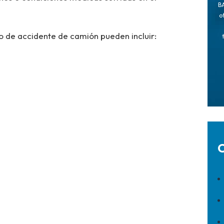
BA
o
 de accidente de camión pueden incluir:
C