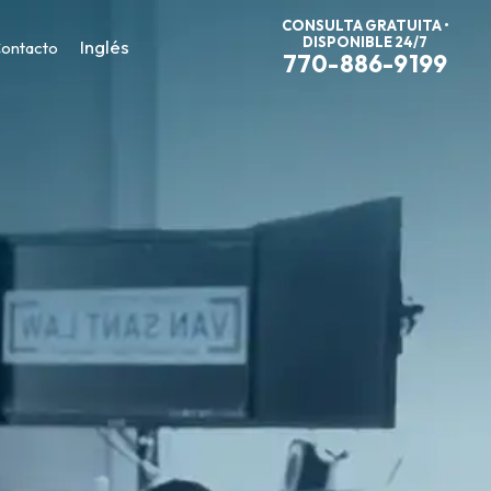
CONSULTA GRATUITA •
DISPONIBLE 24/7
Inglés
ontacto
770-886-9199