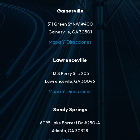
Gainesville
311 Green St NW #400
Gainesville, GA 30501
Mapa Y Direcciones
Lawrenceville
113 S Perry St #205
Lawrenceville, GA 30046
Mapa Y Direcciones
Sandy Springs
6095 Lake Forrest Dr #250-A
Atlanta, GA 30328