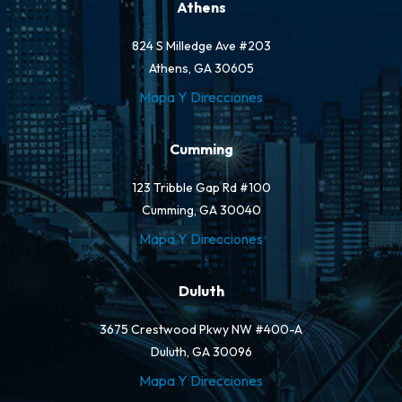
Athens
824 S Milledge Ave #203
Athens, GA 30605
Mapa Y Direcciones
Cumming
123 Tribble Gap Rd #100
Cumming, GA 30040
Mapa Y Direcciones
Duluth
3675 Crestwood Pkwy NW #400-A
Duluth, GA 30096
Mapa Y Direcciones