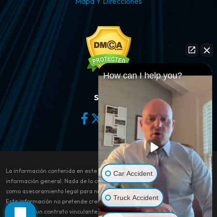
Mapa Y Direcciones
How can I help you?
Síganos
La información contenida en este sitio web es sólo para fines de
Car Accident
información general. Nada de lo contenido en este sitio debe tomarse
como asesoramiento legal para ningún caso o situación individual.
Truck Accident
Esta información no pretende crear, y su recepción o visualización no
constituye un contrato vinculante.