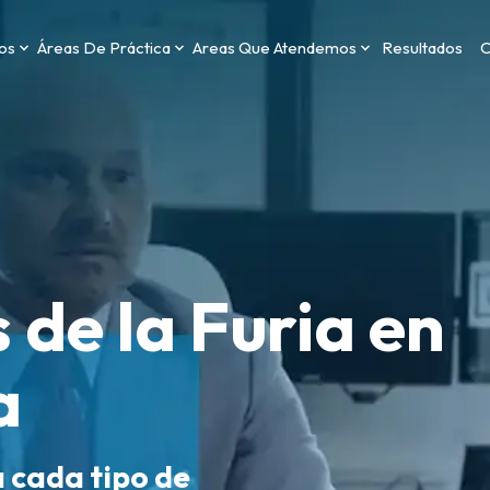
os
Áreas De Práctica
Areas Que Atendemos
Resultados
C
 de la Furia en
a
a cada tipo de