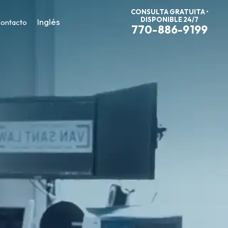
CONSULTA GRATUITA •
DISPONIBLE 24/7
Inglés
ontacto
770-886-9199