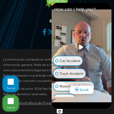
How can I help you?
Síganos
La información contenida en este sitio web es sólo para fines de
Car Accident
información general. Nada de lo contenido en este sitio debe tomarse
como asesoramiento legal para ningún caso o situación individual.
Truck Accident
Esta información no pretende crear, y su recepción o visualización no
constituye un contrato vinculante.
Motorcycle Accident
Text us
© Derechos de autor 2026
Van Sant Law
.
Scroll
Todos los derechos reservados.
Dog Bite
Mapa del sitio
Política de Privacidad
Aviso legal
Call us
Pedestrian Accident