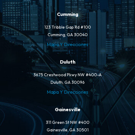
Cumming
123 Tribble Gap Rd #100
Cumming, GA 30040
Mapa Y Direcciones
Duluth
3675 Crestwood Pkwy NW #400-A
Duluth, GA 30096
Mapa Y Direcciones
Gainesville
311 Green St NW #400
Gainesville, GA 30501