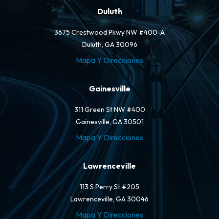
Duluth
3675 Crestwood Pkwy NW #400-A
Duluth, GA 30096
Mapa Y Direcciones
Gainesville
311 Green St NW #400
Gainesville, GA 30501
Mapa Y Direcciones
Lawrenceville
113 S Perry St #205
Lawrenceville, GA 30046
Mapa Y Direcciones