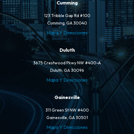
Cumming
123 Tribble Gap Rd #100
Cumming, GA 30040
Mapa Y Direcciones
Duluth
3675 Crestwood Pkwy NW #400-A
Duluth, GA 30096
Mapa Y Direcciones
Gainesville
311 Green St NW #400
Gainesville, GA 30501
Mapa Y Direcciones