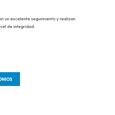
Hasta el m
atendido 
en un excelente seguimiento y realizan
reclamo.
ivel de integridad.
- Cliente F
ONIOS