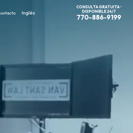
CONSULTA GRATUITA •
DISPONIBLE 24/7
Inglés
ontacto
770-886-9199