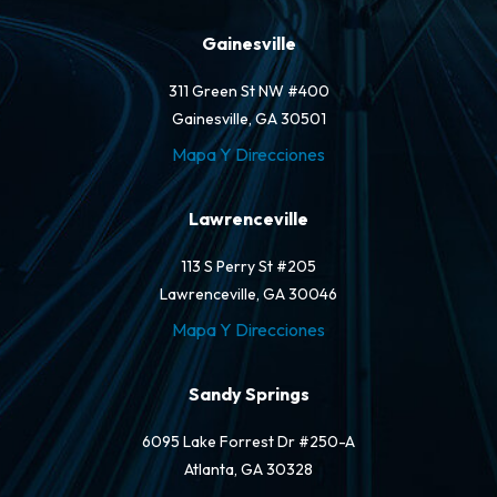
Gainesville
311 Green St NW #400
Gainesville, GA 30501
Mapa Y Direcciones
Lawrenceville
113 S Perry St #205
Lawrenceville, GA 30046
Mapa Y Direcciones
Sandy Springs
6095 Lake Forrest Dr #250-A
Atlanta, GA 30328