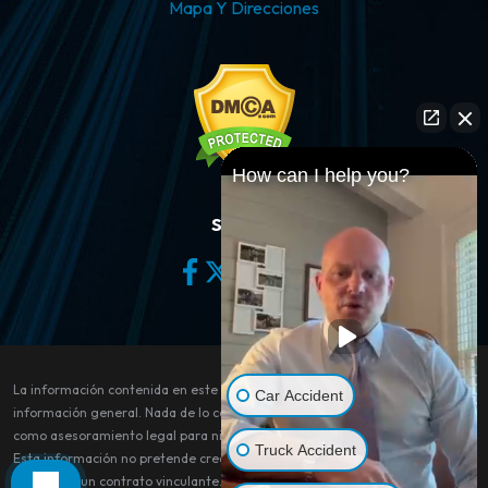
Mapa Y Direcciones
How can I help you?
Síganos
La información contenida en este sitio web es sólo para fines de
Car Accident
información general. Nada de lo contenido en este sitio debe tomarse
como asesoramiento legal para ningún caso o situación individual.
Truck Accident
Esta información no pretende crear, y su recepción o visualización no
constituye un contrato vinculante.