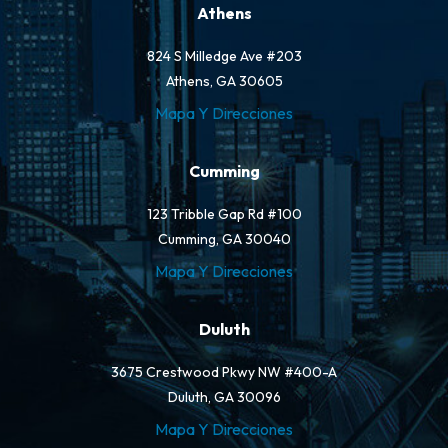
Athens
824 S Milledge Ave #203
Athens, GA 30605
Mapa Y Direcciones
Cumming
123 Tribble Gap Rd #100
Cumming, GA 30040
Mapa Y Direcciones
Duluth
3675 Crestwood Pkwy NW #400-A
Duluth, GA 30096
Mapa Y Direcciones