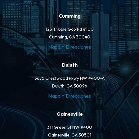
Cumming
123 Tribble Gap Rd #100
Cumming, GA 30040
Mapa Y Direcciones
Duluth
3675 Crestwood Pkwy NW #400-A
Duluth, GA 30096
Mapa Y Direcciones
Gainesville
311 Green St NW #400
Gainesville, GA 30501