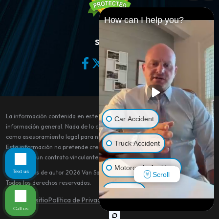
How can I help you?
Síganos
La información contenida en este sitio web es sólo para fines de
Car Accident
información general. Nada de lo contenido en este sitio debe tomarse
como asesoramiento legal para ningún caso o situación individual.
Truck Accident
Esta información no pretende crear, y su recepción o visualización no
constituye un contrato vinculante.
Motorcycle Accident
Text us
© Derechos de autor 2026
Van Sant Law
.
Scroll
Todos los derechos reservados.
Dog Bite
Mapa del sitio
Política de Privacidad
Aviso legal
Call us
Pedestrian Accident