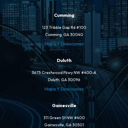
Cumming
123 Tribble Gap Rd #100
Cumming, GA 30040
Mapa Y Direcciones
Duluth
3675 Crestwood Pkwy NW #400-A
Duluth, GA 30096
Mapa Y Direcciones
Gainesville
311 Green St NW #400
Gainesville, GA 30501