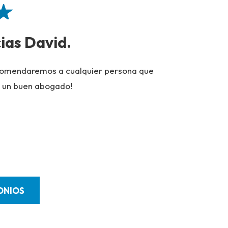
ias David.
Me co
para 
ecomendaremos a cualquier persona que
 un buen abogado!
Pude senti
dedicación
resultado 
- Cliente F
ONIOS