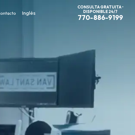
CONSULTA GRATUITA •
DISPONIBLE 24/7
Inglés
ontacto
770-886-9199