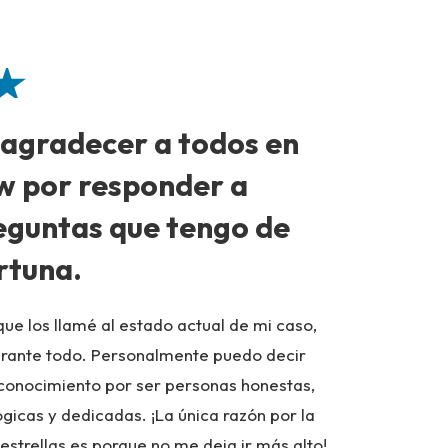
 agradecer a todos en
Excel
w por responder a
su equ
eguntas que tengo de
Comunicaci
rtuna.
Gracias de
- Cliente F
ue los llamé al estado actual de mi caso,
urante todo. Personalmente puedo decir
conocimiento por ser personas honestas,
ógicas y dedicadas. ¡La única razón por la
 estrellas es porque no me deja ir más alto!