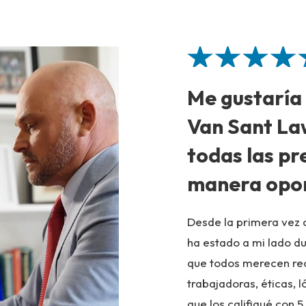
Me gustaría
Van Sant La
todas las pr
manera opo
Desde la primera vez q
ha estado a mi lado d
que todos merecen re
trabajadoras, éticas, l
que los califiqué con 5