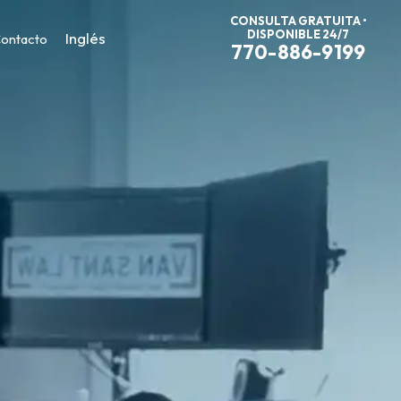
CONSULTA GRATUITA •
DISPONIBLE 24/7
Inglés
ontacto
770-886-9199