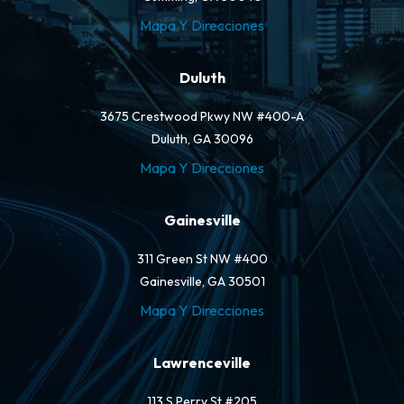
Mapa Y Direcciones
Duluth
3675 Crestwood Pkwy NW #400-A
Duluth, GA 30096
Mapa Y Direcciones
Gainesville
311 Green St NW #400
Gainesville, GA 30501
Mapa Y Direcciones
Lawrenceville
113 S Perry St #205