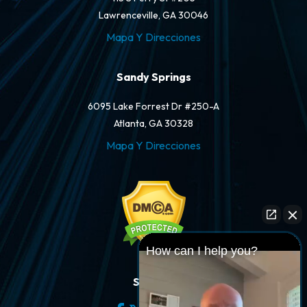
Lawrenceville, GA 30046
Mapa Y Direcciones
Sandy Springs
6095 Lake Forrest Dr #250-A
Atlanta, GA 30328
Mapa Y Direcciones
How can I help you?
Síganos