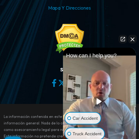
Mapa Y Direcciones
How can I help you?
Síganos
La información contenida en este sitio web es sólo para fines de
Car Accident
información general. Nada de lo contenido en este sitio debe tomarse
como asesoramiento legal para ningún caso o situación individual.
Truck Accident
Esta información no pretende crear, y su recepción o visualización no