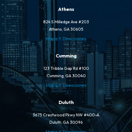
Athens
824 S Milledge Ave #203
Athens, GA 30605
Mapa Y Direcciones
Cumming
123 Tribble Gap Rd #100
Cumming, GA 30040
Mapa Y Direcciones
Duluth
3675 Crestwood Pkwy NW #400-A
Duluth, GA 30096
Mapa Y Direcciones